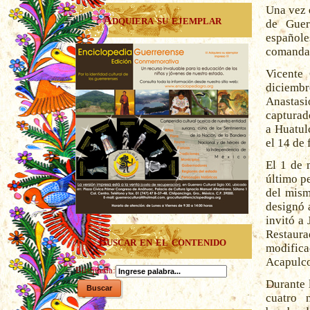
Una vez 
Adquiera su ejemplar
de Guer
españole
comandan
Vicente 
diciemb
Anastasi
capturad
a Huatul
el 14 de 
El 1 de 
último p
del mism
designó 
invitó a
Restaura
Buscar en el contenido
modifica
Acapulco
Búsqueda:
Durante 
cuatro 