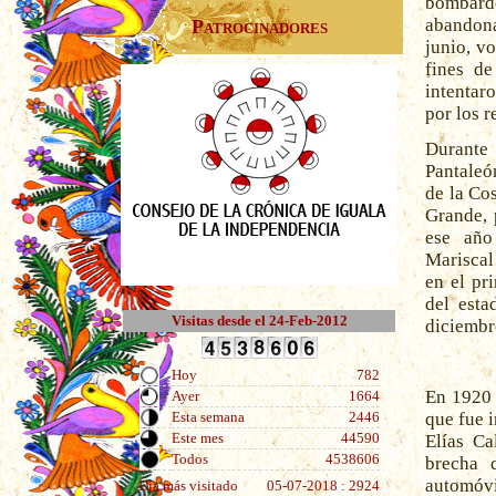
bombard
abandona
Patrocinadores
junio, v
fines d
intentar
por los r
Durante 
Pantaleó
de la Cos
Grande, 
ese año
Mariscal
en el pr
del esta
Visitas desde el 24-Feb-2012
diciembr
Hoy
782
En 1920 
Ayer
1664
que fue 
Esta semana
2446
Este mes
44590
Elías Ca
Todos
4538606
brecha 
automóv
Día más visitado
05-07-2018 : 2924