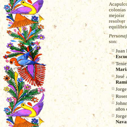
Acapulco
colonias
mejorar 
resolver
equilibri
Personaj
son:
Juan 
Escu
Teni
Mari
José 
Ramír
Jorge
Rosen
Johnn
años 
Jorg
Navar