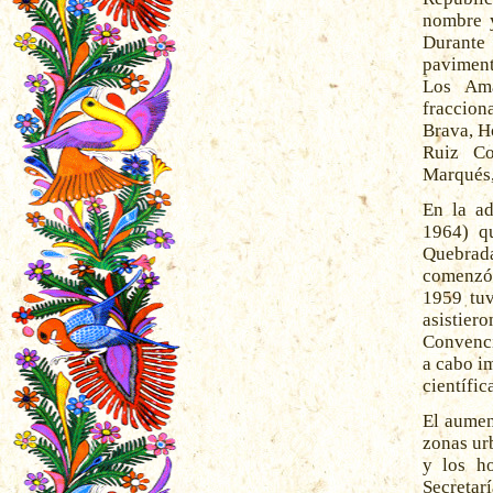
nombre y
Durante
paviment
Los Ama
fraccio
Brava, H
Ruiz Co
Marqués,
En la ad
1964) q
Quebrada
comenzó 
1959 tuv
asistie
Convenci
a cabo im
científic
El aumen
zonas ur
y los ho
Secretar