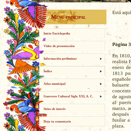
Está aqu
Menu principal
Inicio Enciclopedia
Página 3
Video de presentación
En 1810,
Información preliminar
realista 
enero de
Índice
1813 pus
españole
Atlas municipal
baluart
concentr
de agost
Guerrero Cultural Siglo XXI, A. C.
al puer
marzo, a
Sitios de interés
después 
fusilar 
Deja tu comentario
plaza.