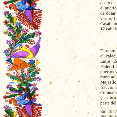
costo de
al puert
de dotar
varios h
Casablan
12 cabañ
Durante 
el Palac
Entre 1
Federal 
puertos 
ramo adu
Majesti
fraccio
Comisión
y la ins
parte del
En 1947
Repúblic