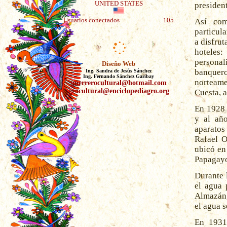
UNITED STATES
president
Usuarios conectados
105
Así com
particul
a disfrut
hoteles
personal
Diseño Web
banquer
Ing. Sandra de Jesús Sánchez
Ing. Fernando Sánchez Garibay
norteame
guerrerocultural@hotmail.com
grocultural@enciclopediagro.org
Cuesta, a
En 1928 
y al año
aparatos
Rafael O
ubicó en 
Papagayo
Durante 
el agua 
Almazán,
el agua 
En 1931