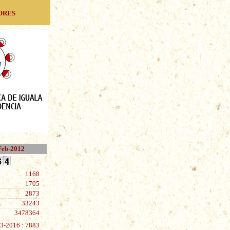
ores
-Feb-2012
1168
1705
2873
33243
3478364
3-2016 : 7883