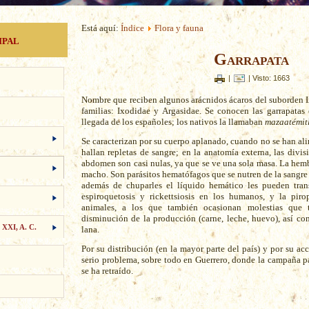
Está aquí:
Índice
Flora y fauna
ipal
Garrapata
|
| Visto: 1663
Nombre que reciben algunos arácnidos ácaros del suborden 
familias: Ixodidae y Argasidae. Se conocen las garrapatas
llegada de los españoles; los nativos la llamaban
mazaatémitl
Se caracterizan por su cuerpo aplanado, cuando no se han al
hallan repletas de sangre; en la anatomía externa, las divisi
abdomen son casi nulas, ya que se ve una sola masa. La hem
macho. Son parásitos hematófagos que se nutren de la sangre
además de chuparles el líquido hemático les pueden tran
espiroquetosis y rickettsiosis en los humanos, y la pir
animales, a los que también ocasionan molestias que 
disminución de la producción (carne, leche, huevo), así com
 XXI, A. C.
lana.
Por su distribución (en la mayor parte del país) y por su acc
serio problema, sobre todo en Guerrero, donde la campaña pa
se ha retraído.