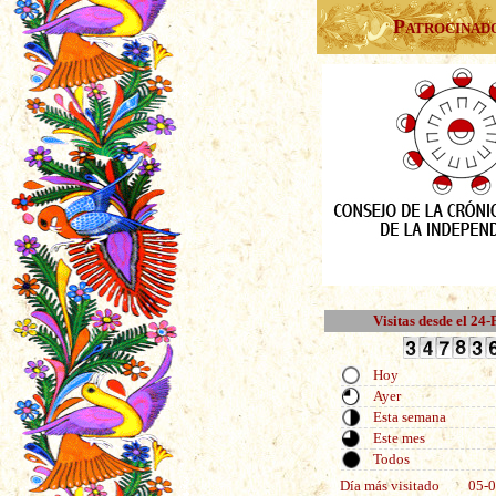
Patrocinad
Visitas desde el 24
Hoy
Ayer
Esta semana
Este mes
Todos
Día más visitado
05-0