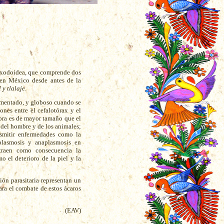
Ixodoidea, que comprende dos
 en México desde antes de la
 y tlalaje
.
imentado, y globoso cuando se
ones entre el cefalotórax y el
bra es de mayor tamaño que el
 del hombre y de los animales;
smitir enfermedades como la
oplasmosis y anaplasmosis en
traen como consecuencia la
o el deterioro de la piel y la
ión parasitaria representan un
ra el combate de estos ácaros
(EAV)