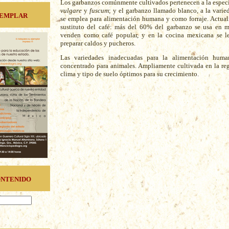
Los garbanzos comúnmente cultivados pertenecen a la espec
vulgare
y
fuscum
; y el garbanzo llamado blanco, a la vari
jemplar
se emplea para alimentación humana y como forraje. Actual
sustituto del café: más del 60% del garbanzo se usa en m
venden como café popular, y en la cocina mexicana se le 
preparar caldos y pucheros.
Las variedades inadecuadas para la alimentación huma
concentrado para animales. Ampliamente cultivada en la regi
clima y tipo de suelo óptimos para su crecimiento.
ontenido