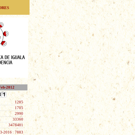
ores
-Feb-2012
1285
1705
2990
33360
3478481
3-2016 : 7883