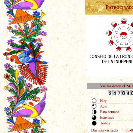
Patrocinad
Visitas desde el 24
Hoy
Ayer
Esta semana
Este mes
Todos
Día más visitado
05-0