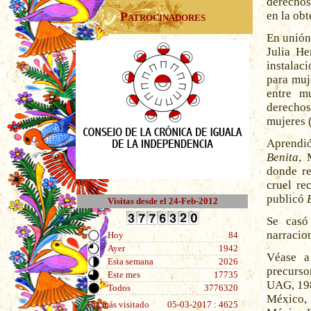
derechos
en la obt
Patrocinadores
En unión
Julia H
instalac
para muj
entre m
derechos 
mujeres 
Aprendió
Benita
, 
donde re
cruel re
publicó
Visitas desde el 24-Feb-2012
Se casó
narracio
Hoy
84
Ayer
1942
Véase a
Esta semana
2026
precurso
Este mes
17735
UAG, 198
Todos
3776320
México,
Día más visitado
05-03-2017 : 4625