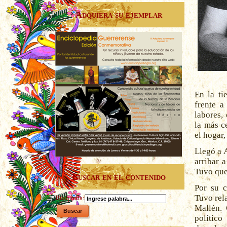
Adquiera su ejemplar
En la ti
frente a
labores,
la más c
el hogar,
Llegó a 
arribar 
Tuvo que 
Buscar en el contenido
Por su c
Tuvo rel
Búsqueda:
Mallén. 
político