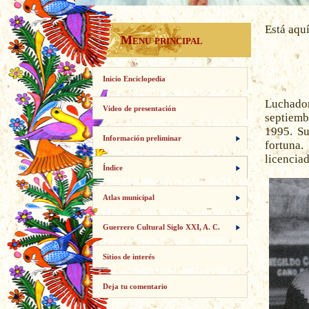
Está aqu
Menu principal
Inicio Enciclopedia
Luchado
Video de presentación
septiemb
1995. Su
Información preliminar
fortuna.
licencia
Índice
Atlas municipal
Guerrero Cultural Siglo XXI, A. C.
Sitios de interés
Deja tu comentario