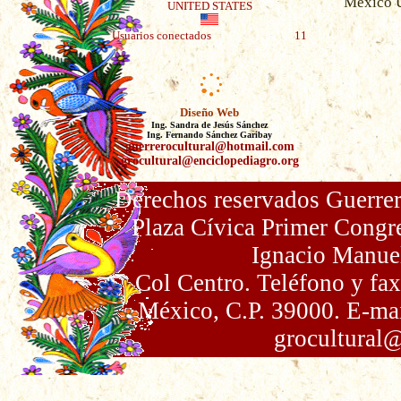
México 
UNITED STATES
Usuarios conectados
11
Diseño Web
Ing. Sandra de Jesús Sánchez
Ing. Fernando Sánchez Garibay
guerrerocultural@hotmail.com
grocultural@enciclopediagro.org
Derechos reservados Guerrer
Plaza Cívica Primer Congr
Ignacio Manue
Col Centro. Teléfono y fa
México, C.P. 39000. E-ma
grocultural