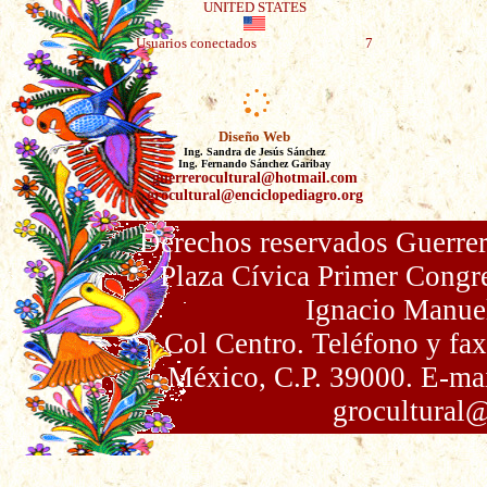
UNITED STATES
Usuarios conectados
7
Diseño Web
Ing. Sandra de Jesús Sánchez
Ing. Fernando Sánchez Garibay
guerrerocultural@hotmail.com
grocultural@enciclopediagro.org
Derechos reservados Guerrer
Plaza Cívica Primer Congr
Ignacio Manue
Col Centro. Teléfono y fa
México, C.P. 39000. E-ma
grocultural