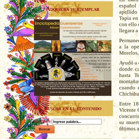
español 
Adquiera su ejemplar
apellido
Tapia en 
con ello
llegara a
Permanec
a la ope
Morelos, 
Ayudó a 
donde ca
hasta T
montañas
cuando é
Chichihua
Entre 18
Buscar en el contenido
Vicente 
concurri
Búsqueda:
su muert
últimos 