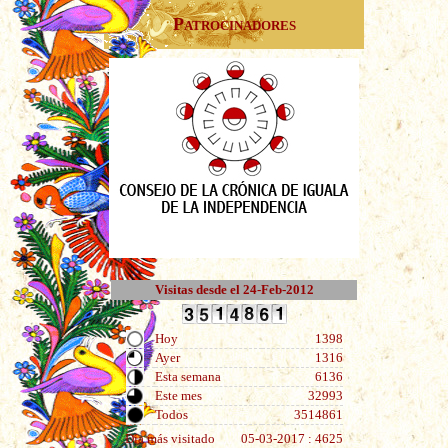
Patrocinadores
Visitas desde el 24-Feb-2012
Hoy
1398
Ayer
1316
Esta semana
6136
Este mes
32993
Todos
3514861
Día más visitado
05-03-2017 : 4625