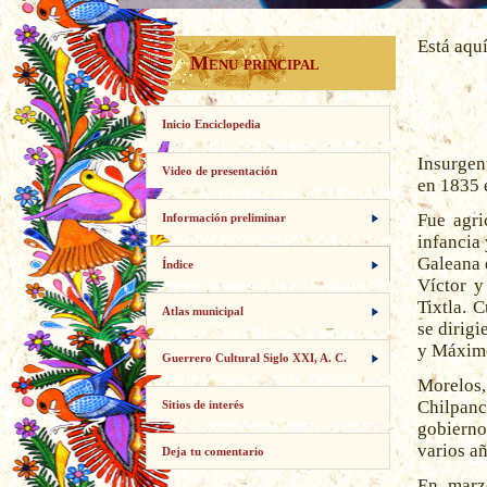
Está aqu
Menu principal
Inicio Enciclopedia
Insurgen
Video de presentación
en 1835 
Fue agri
Información preliminar
infancia
Galeana 
Índice
Víctor y
Tixtla. 
Atlas municipal
se dirig
y Máximo
Guerrero Cultural Siglo XXI, A. C.
Morelos,
Chilpan
Sitios de interés
gobierno
varios añ
Deja tu comentario
En marz