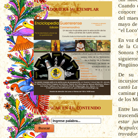
Cuando c
Adquiera su ejemplar
conocer 
del maes
mayo de
“el Loco
En voz d
de la Co
Sonora 
siguiero
Pingüino
De su a
incursio
cantó
La
caminar 
de los M
Buscar en el contenido
Entre la
trascend
Búsqueda:
estar ju
Acapulc
trovador