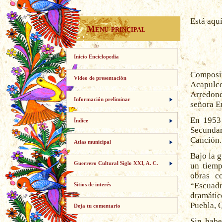
Está aqu
Menu principal
Inicio Enciclopedia
Composit
Video de presentación
Acapulco
Arredond
Información preliminar
señora Eu
En 1953 
Índice
Secundar
Canción.
Atlas municipal
Bajo la 
Guerrero Cultural Siglo XXI, A. C.
un tiemp
obras c
“Escuad
Sitios de interés
dramátic
Puebla, 
Deja tu comentario
Sin habe