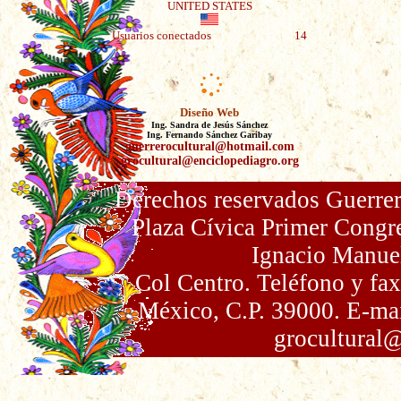
UNITED STATES
Usuarios conectados
14
Diseño Web
Ing. Sandra de Jesús Sánchez
Ing. Fernando Sánchez Garibay
guerrerocultural@hotmail.com
grocultural@enciclopediagro.org
Derechos reservados Guerrer
Plaza Cívica Primer Congr
Ignacio Manue
Col Centro. Teléfono y fa
México, C.P. 39000. E-ma
grocultural