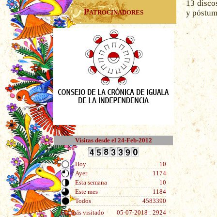
13 disco
Patrocinadores
y póstum
Visitas desde el 24-Feb-2012
Hoy
10
Ayer
1174
Esta semana
10
Este mes
1184
Todos
4583390
Día más visitado
05-07-2018 : 2924